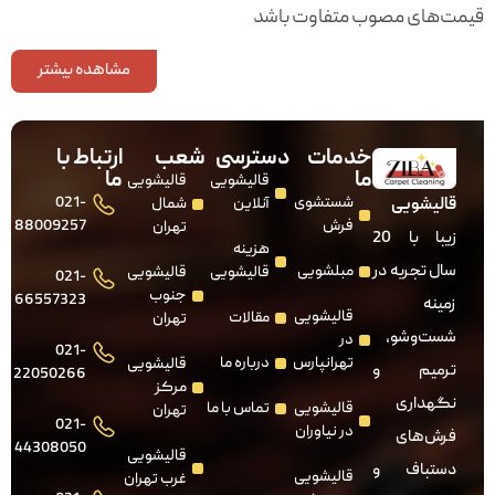
قیمت‌های مصوب متفاوت باشد
مشاهده بیشتر
خدمات
دسترسی
شعب
ارتباط با
ما
ما
قالیشویی
قالیشویی
شستشوی
021-
قالیشویی
آنلاین
شمال
فرش
88009257
تهران
زیبا با 20
هزینه
سال تجربه در
مبلشویی
قالیشویی
قالیشویی
021-
جنوب
66557323
زمینه
قالیشویی
مقالات
تهران
شست‌وشو،
در
021-
تهرانپارس
درباره ما
قالیشویی
ترمیم و
22050266
مرکز
نگهداری
قالیشویی
تماس با ما
تهران
021-
در نیاوران
فرش‌های
44308050
قالیشویی
دستباف و
قالیشویی
غرب تهران