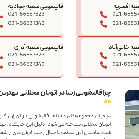
به افسریه
قالیشویی شعبه جوادیه
021-66557323
021-6655
021-66531340
021-6653
ه خانی‌آباد
قالیشویی شعبه آذری
021-66557323
021-6655
021-66531340
021-6653
چرا قالیشویی زیبا در اتوبان محلاتی بهتری
در میان مجموعه‌های مختلف قالیشویی در تهران، قال
اتوبان محلاتی شناخته می‌شود. دلیل این جایگاه، ترک
شده ساکنان این منطقه با خیال راحت فرش‌های ارزشمند خ