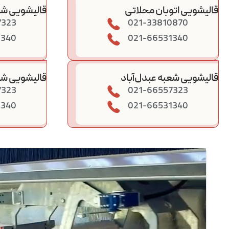
قالیشویی اتوبان محلاتی
قالیشویی شع
7323
021-33810870
1340
021-66531340
قالیشویی شعبه عبدل‌آباد
قالیشویی شعب
7323
021-66557323
1340
021-66531340