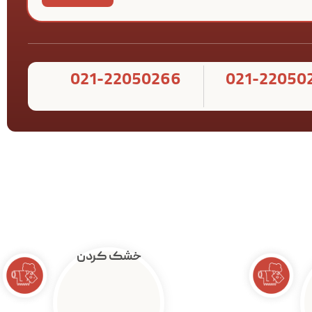
021-22050266
021-22050
خشک کردن