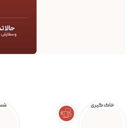
حالا 
و سفارش خ
خاک گیری
شست