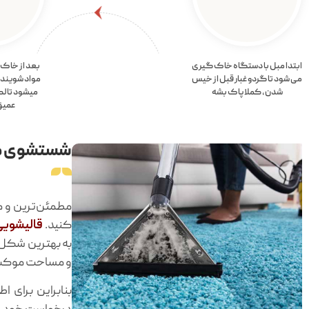
ابتدا مبل با دستگاه خاک گیری
بعد از خاک گ
می شود تا گردو غبار قبل از خیس
مواد شوین
شدن، کملا پاک بشه
میشود تا ل
عمیق 
شستشوی م
مطمئن‌ترین و م
کنید.
قالیشویی
به بهترین شکل 
و مساحت موکت، 
بنابراین برای 