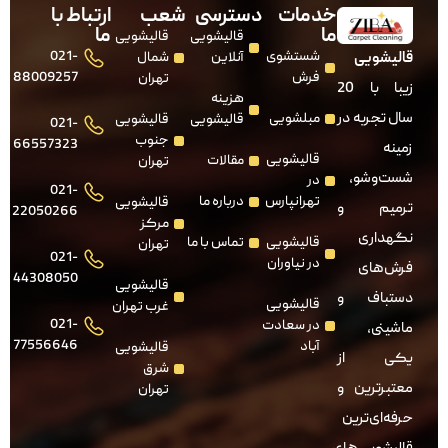
خدمات
دسترسی
شعب
ارتباط با
ما
ما
قالیشویی
قالیشویی
شستشوی
021-
قالیشویی
آنلاین
شمال
فرش
88009257
تهران
زیبا با 20
هزینه
سال تجربه در
مبلشویی
قالیشویی
قالیشویی
021-
جنوب
66557323
زمینه
قالیشویی
مقالات
تهران
شست‌وشو،
در
021-
تهرانپارس
درباره ما
قالیشویی
ترمیم و
22050266
مرکز
نگهداری
قالیشویی
تماس با ما
تهران
021-
در نیاوران
فرش‌های
44308050
قالیشویی
دستباف و
قالیشویی
غرب تهران
021-
در سعادت
ماشینی،
77556646
آباد
قالیشویی
یکی از
شرق
معتبرترین و
تهران
حرفه‌ای‌ترین