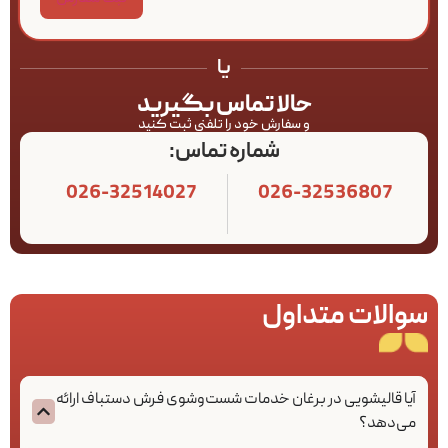
یا
حالا تماس بگیرید
و سفارش خود را تلفنی ثبت کنید
شماره تماس:
026-32514027
026-32536807
سوالات متداول
آیا قالیشویی در برغان خدمات شست‌وشوی فرش دستباف ارائه
می‌دهد؟