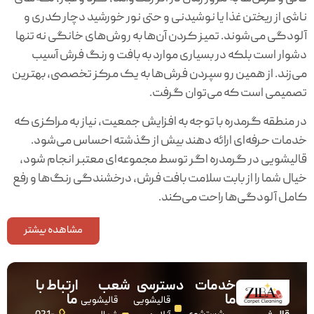
ناشی از ریختن غذا یا نوشیدنی و حتی نور خورشید دچار کدری و
آلودگی می‌شوند. تمیز کردن آن‌ها به روش‌های خانگی نه تنها
دشوار است بلکه در بسیاری موارد به بافت و رنگ فرش آسیب
می‌زند. از همین رو سپردن فرش‌ها به یک مرکز تخصصی، بهترین
تصمیمی است که می‌توان گرفت.
در منطقه گرمدره با توجه به افزایش جمعیت، نیاز به مراکزی که
خدمات حرفه‌ای ارائه دهند بیش از گذشته احساس می‌شود.
قالیشویی در گرمدره اگر توسط مجموعه‌ای معتبر انجام شود،
خیال شما را از بابت سلامت بافت فرش، درخشندگی رنگ‌ها و رفع
کامل آلودگی‌ها راحت می‌کند.
معرفی قالیشویی در گرمدره
مشاهده بیشتر
زیبا به عنوان یکی از نام‌های شناخته‌شده در حوزه شست‌وشوی
فرش، در منطقه گرمدره نیز خدمات خود را ارائه می‌دهد. این
خدمات
دسترسی
شعب
ارتباط با
مجموعه با ترکیب فناوری روز دنیا و تجربه چندین ساله توانسته
ما
ما
قالیشویی
قالیشویی