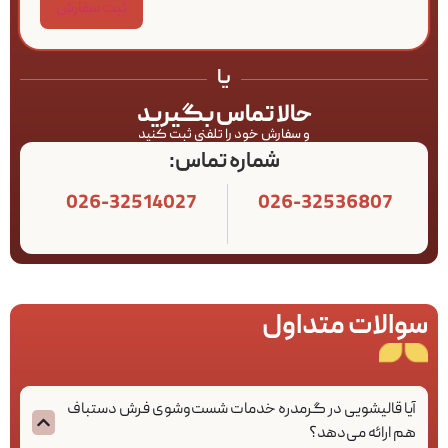
یا
حالا تماس بگیرید
و سفارش خود را تلفنی ثبت کنید
شماره تماس:
026-32514027
026-32536807
سوالات متداول
آیا قالیشویی در گرمدره خدمات شست‌وشوی فرش دستباف
هم ارائه می‌دهد؟