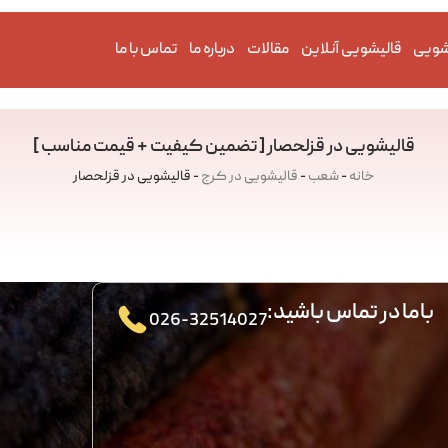
شویی
قالیشویی آنلاین
مقالات
درباره ما
تماس با ما
قالیشویی در قزلحصار [ تضمین کیفیت + قیمت مناسب ]
خانه
-
شعب
-
قالیشویی در کرج
-
قالیشویی در قزلحصار
باما در تماس باشید:
026-32514027