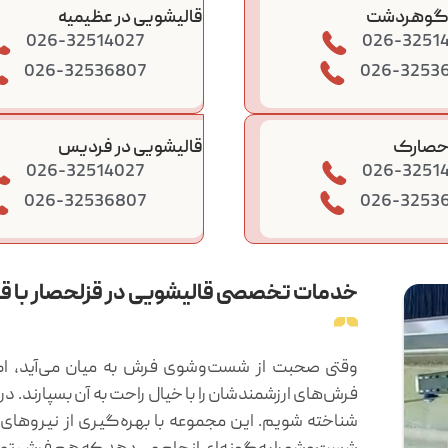
ر گوهردشت
قالیشویی در عظیمیه
026-32514027
026-3251
026-32536807
026-3253
 حصارک
قالیشویی در فردیس
026-32514027
026-3251
026-32536807
026-3253
خدمات تخصصی قالیشویی در قزلحصار با قا
وقتی صحبت از شست‌وشوی فرش به میان می‌آید، اکث
فرش‌های ارزشمندشان را با خیال راحت به آن بسپارند. در
شناخته شویم. این مجموعه با بهره‌گیری از نیروهای