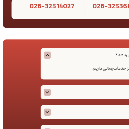
026-32514027
026-32536
می‌دهد؟
ز خدمات‌رسانی داریم.