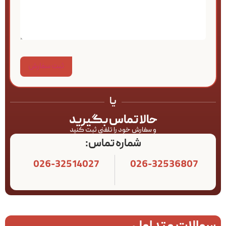
یا
حالا تماس بگیرید
و سفارش خود را تلفنی ثبت کنید
شماره تماس:
026-32514027
026-32536807