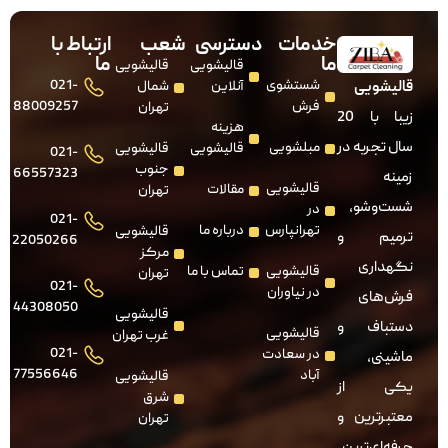
خدمات
دسترسی
شعب
ارتباط با
ما
ما
قالیشویی
قالیشویی
شستشوی
021-
قالیشویی
آنلاین
شمال
فرش
88009257
تهران
زیبا با 20
هزینه
سال تجربه در
مبلشویی
قالیشویی
قالیشویی
021-
جنوب
66557323
زمینه
قالیشویی
مقالات
تهران
شست‌وشو،
در
021-
تهرانپارس
درباره ما
قالیشویی
ترمیم و
22050266
مرکز
نگهداری
قالیشویی
تماس با ما
تهران
021-
در نیاوران
فرش‌های
44308050
قالیشویی
دستباف و
قالیشویی
غرب تهران
021-
در سعادت
ماشینی،
77556646
آباد
قالیشویی
یکی از
شرق
معتبرترین و
تهران
حرفه‌ای‌ترین