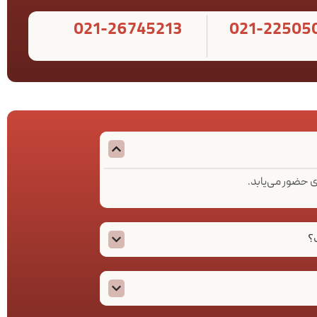
021-26745213
021-22505
ی حضور می‌یابد.
؟