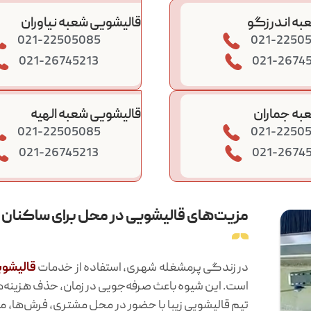
به اندرزگو
قالیشویی شعبه نیاوران
021-22505085
021-2250
021-26745213
021-2674
به جماران
قالیشویی شعبه الهیه
021-22505085
021-2250
021-26745213
021-2674
مزیت‌های قالیشویی در محل برای ساکنان 
در زندگی پرمشغله شهری، استفاده از خدمات
قالیشوی
است. این شیوه باعث صرفه‌جویی در زمان، حذف هزینه
تیم قالیشویی زیبا با حضور در محل مشتری، فرش‌ها، م