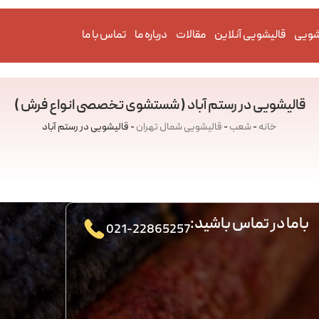
شویی
قالیشویی آنلاین
مقالات
درباره ما
تماس با ما
قالیشویی در رستم آباد ( شستشوی تخصصی انواع فرش )
خانه
-
شعب
-
قالیشویی شمال تهران
-
قالیشویی در رستم آباد
باما در تماس باشید:
021-22865257