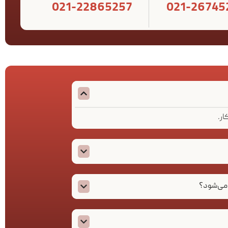
021-22865257
021-26745
می‌شود؟