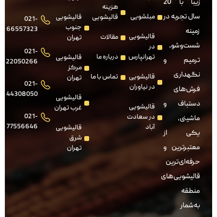
زیبا با 20
هزینه
سال تجربه در
مبلشویی
قالیشویی
قالیشویی
021-
جنوب
66557323
زمینه
قالیشویی
مقالات
تهران
شست‌وشو،
در
021-
تهرانپارس
درباره ما
قالیشویی
ترمیم و
22050266
مرکز
نگهداری
قالیشویی
تماس با ما
تهران
021-
در نیاوران
فرش‌های
44308050
قالیشویی
دستباف و
قالیشویی
غرب تهران
021-
در سعادت
ماشینی،
77556646
آباد
قالیشویی
یکی از
شرق
معتبرترین و
تهران
حرفه‌ای‌ترین
قالیشویی‌های
منطقه
به‌شمار