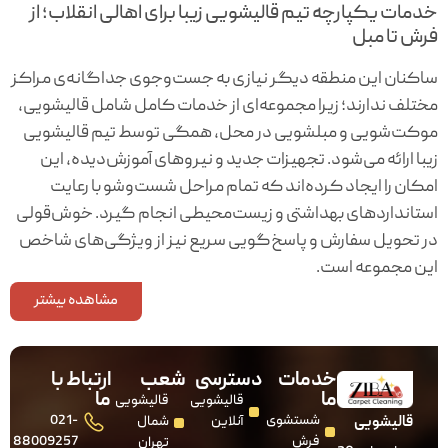
خدمات یکپارچه تیم قالیشویی زیبا برای اهالی انقلاب؛ از
فرش تا مبل
ساکنان این منطقه دیگر نیازی به جست‌وجوی جداگانه‌ی مراکز
مختلف ندارند؛ زیرا مجموعه‌ای از خدمات کامل شامل قالیشویی،
موکت‌شویی و مبلشویی در محل، همگی توسط تیم قالیشویی
زیبا ارائه می‌شود. تجهیزات جدید و نیروهای آموزش‌دیده، این
امکان را ایجاد کرده‌اند که تمام مراحل شست‌وشو با رعایت
استانداردهای بهداشتی و زیست‌محیطی انجام گیرد. خوش‌قولی
در تحویل سفارش و پاسخ‌گویی سریع نیز از ویژگی‌های شاخص
این مجموعه است.
مشاهده بیشتر
خدمات
دسترسی
شعب
ارتباط با
قالیشویی در کرج
ما
ما
قالیشویی
قالیشویی
شستشوی
021-
قالیشویی
آنلاین
شمال
فرش
88009257
تهران