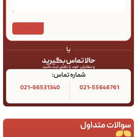
یا
حالا تماس بگیرید
و سفارش خود را تلفنی ثبت کنید
شماره تماس:
021-66531340
021-55646761
سوالات متداول