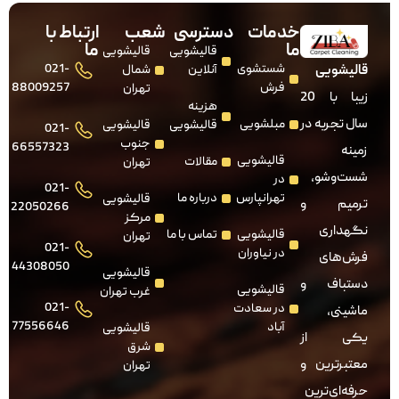
خدمات
دسترسی
شعب
ارتباط با
ما
ما
قالیشویی
قالیشویی
شستشوی
021-
قالیشویی
آنلاین
شمال
فرش
88009257
تهران
زیبا با 20
هزینه
سال تجربه در
مبلشویی
قالیشویی
قالیشویی
021-
جنوب
66557323
زمینه
قالیشویی
مقالات
تهران
شست‌وشو،
در
021-
تهرانپارس
درباره ما
قالیشویی
ترمیم و
22050266
مرکز
نگهداری
قالیشویی
تماس با ما
تهران
021-
در نیاوران
فرش‌های
44308050
قالیشویی
دستباف و
قالیشویی
غرب تهران
021-
در سعادت
ماشینی،
77556646
آباد
قالیشویی
یکی از
شرق
معتبرترین و
تهران
حرفه‌ای‌ترین