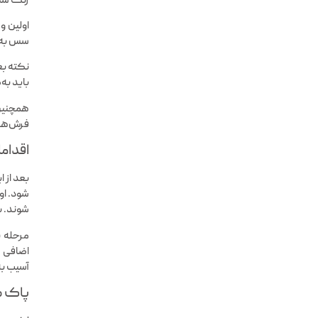
رنگ سس 
اولین و
سس به 
نکته بع
باید به
همچنین 
فرش‌های
اقدام
بعد از 
شود. او
شوند. بر
مرحله 
اضافی ر
آسیب به
پاک 