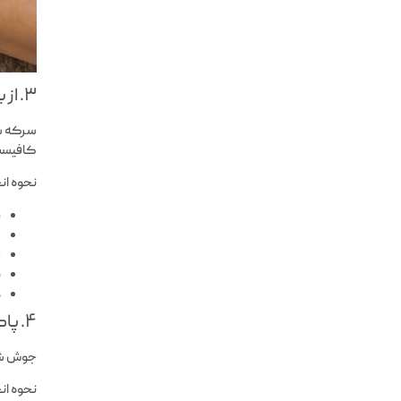
۳. از بین بردن لکه سس با سرکه سفید
سرکه سف
کافیست
نحوه ان
ی
م
چ
ب
د
۴. پاک کردن لکه سس با جوش شیرین
جوش شیر
نحوه ان