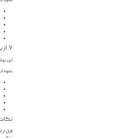
نحوه ان
م
د
ا
ب
ب
۷. از بین بردن لکه سس با آب اکسیژنه (فرش روشن)
این روش
نحوه ان
ا
م
۵ 
ب
د
نکات 
قبل از 