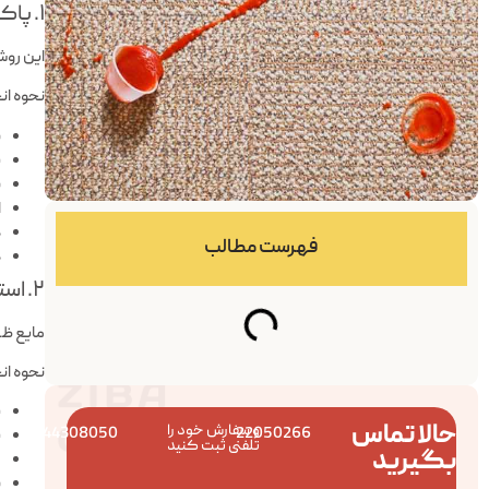
۱. پاک کردن لکه سس از فرش با آب سرد
این روش
نحوه ان
ب
ی
ب
ا
د
فهرست مطالب
د
۲. استفاده از مایع ظرفشویی
مایع ظر
نحوه ان
ی
حالا تماس
و سفارش خود را
44308050
22050266
ی
تلفنی ثبت کنید
بگیرید
ر
ب