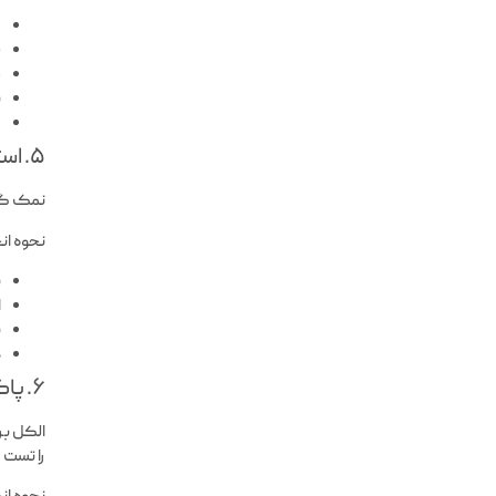
ک
چ
۱۰
ب
م
۵. استفاده از نمک برای لکه سس تازه
نمک گزی
نحوه ان
ب
ا
ب
د
۶. پاک کردن لکه سس با الکل سفید
الکل بر
را تست 